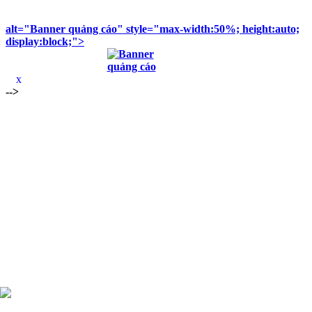
alt="Banner quảng cáo" style="max-width:50%; height:auto;
display:block;">
x
-->