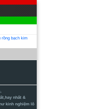
u rồng bạch kim
,
ất,hay nhất &
như kinh nghiệm lô