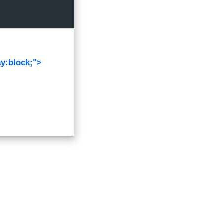
ay:block;">