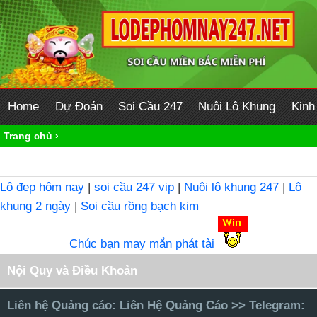
Home
Dự Đoán
Soi Cầu 247
Nuôi Lô Khung
Kinh
Trang chủ
›
Lô đẹp hôm nay
|
soi cầu 247 vip
|
Nuôi lô khung 247
|
Lô
khung 2 ngày
|
Soi cầu rồng bạch kim
Chúc bạn may mắn phát tài
Nội Quy và Điều Khoản
Liên hệ Quảng cáo:
Liên Hệ Quảng Cáo >> Telegram: