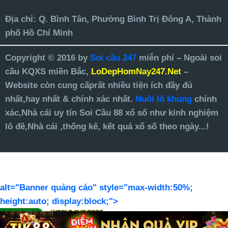
Địa chỉ:
Q. Bình Tân, Phường Bình Trị Đông A, Thành
phố Hồ Chí Minh
Copyright © 2016 by
Soi cầu 247
miễn phí – Ngoài soi
cầu KQXS miền Bắc,
LoDepHomNay247.Net
–
Website
còn cung cấprất nhiều tiện ích đầy đủ
nhất,hay nhất & chính xác nhất.
Nuôi lô khung
chính
xác,Nhà cái uy tín Soi Cầu 88 xổ số như kinh nghiệm
lô đề,Nhà cái ,thống kê, kết quả xổ số theo ngày...!
alt="Banner quảng cáo" style="max-width:50%;
height:auto; display:block;">