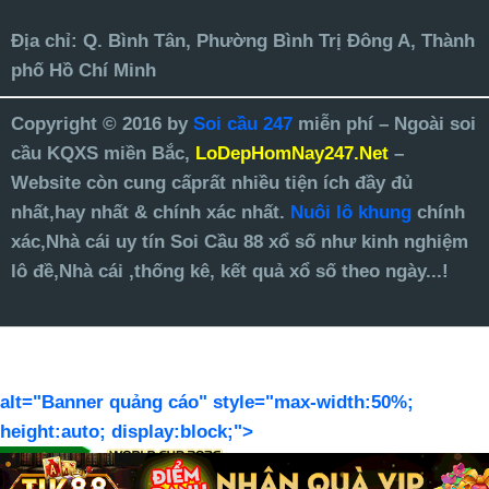
Địa chỉ:
Q. Bình Tân, Phường Bình Trị Đông A, Thành
phố Hồ Chí Minh
Copyright © 2016 by
Soi cầu 247
miễn phí – Ngoài soi
cầu KQXS miền Bắc,
LoDepHomNay247.Net
–
Website
còn cung cấprất nhiều tiện ích đầy đủ
nhất,hay nhất & chính xác nhất.
Nuôi lô khung
chính
xác,Nhà cái uy tín Soi Cầu 88 xổ số như kinh nghiệm
lô đề,Nhà cái ,thống kê, kết quả xổ số theo ngày...!
alt="Banner quảng cáo" style="max-width:50%;
height:auto; display:block;">